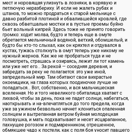
мест и норовящая улизнуть в лозняки, в корявую и
петлючую неразбериху. И если не жалеть рубах и
штанов, то можно продраться к старой мельнице с
давно разбитой плотиной и обвалившейся кровлей, где
сквозь обветшалые мостки и в пустые проемы буйно
бьет вольный кипрей. Здесь тоже не принято говорить
громко: ходит молва, будто и теперь еще в омуте
обретается мельничный водяной, ветхий, обомшелый, и
будто бы кто-то слыхал, как он кряхтел и отдувался в
кустах, тужась столкнуть в омут теперь уже никому не
нужный жернов. Как же не пробраться туда и не
посмотреть, страшась и озираясь, лежит ли тот камень
или уже нет его… За рекой — соседняя деревня, и
забредать за реку не полагается: это уже иной,
запредельный мир. Там обитают свои вихрастые
окоемщики, на глаза которых поодиночке лучше не
попадаться… Вот, собственно, и вся мальчишеская
вселенная. Но и того невеликого обиталища хватает с
лихвой, чтобы за день, пока не падет солнце, набегаться,
наоткрывать и на-впечатляться до того предела, когда
уже за ужином безвольно начнет клониться опаленная
солнцем и вытрепанная ветром буйная молодецкая
головушка, и мать подхватывает и несет исцарапанное,
пахнущее рогозом и подмаренником, отрешенное,
обмякшее чадо к постели, как с поля боя уносит павшего