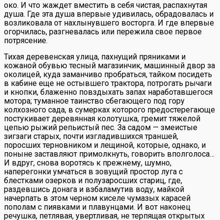
око. И что жаждет вместить в себя чистая, распахнутая
душа. Где эта душа впервые удивилась, обрадовалась и
возликовала от нахлынувшего восторга. И где впервые
огорчилась, разгневалась или пережила свое первое
потрясение.
Тихая деревенская улица, пахнущий пряниками и
кожаной обувью тесный магазинчик, машинный двор за
околицей, куда заманчиво пробраться, тайком посидеть
в кабине еще не остывшего трактора, потрогать рычаги
и кнопки, блаженно повздыхать запах наработавшегося
мотора; туманное таинство сбегающего под гору
колхозного сада, в сумерках которого предостерегающе
постукивает деревянная колотушка, гремит тяжелой
цепью рыжий репьистый пес. За садом — змеистые
зигзаги старых, почти изгладившихся траншей,
поросших терновником и лещиной, которые, однако, и
поныне заставляют примолкнуть, говорить вполголоса…
И вдруг, снова воротясь к прежнему, шумно,
наперегонки умчаться в зовущий простор луга с
блестками озерков и полузаросших стариц, где,
раздевшись донага и взбаламутив воду, майкой
начерпать в этом черном киселе чумазых карасей
пополам с пиявками и плавунцами. И вот наконец
речушка, петлявая, увертливая, не терпящая открытых