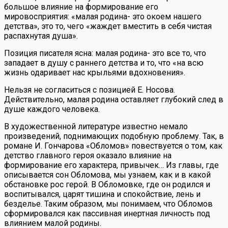
большое влияние на формирование его
мировосприятия: «малая родина- это окоем нашего
детства», это то, чего «жаждет вместить в себя чистая
распахнутая душа».
Позиция писателя ясна: малая родина- это все то, что
западает в душу с раннего детства и то, что «на всю
жизнь одаривает нас крыльями вдохновения».
Нельзя не согласиться с позицией Е. Носова.
Действительно, малая родина оставляет глубокий след в
душе каждого человека.
В художественной литературе известно немало
произведений, поднимающих подобную проблему. Так, в
романе И. Гончарова «Обломов» повествуется о том, как
детство главного героя оказало влияние на
формирование его характера, привычек… Из главы, где
описывается сон Обломова, мы узнаем, как и в какой
обстановке рос герой. В Обломовке, где он родился и
воспитывался, царят тишина и спокойствие, лень и
безделье. Таким образом, мы понимаем, что Обломов
сформировался как пассивная инертная личность под
влиянием малой родины.