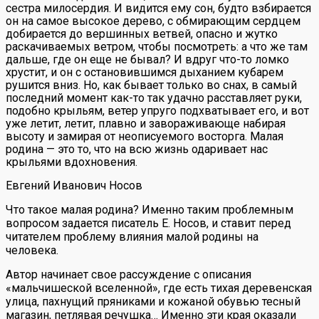
сестра милосердия. И видится ему сон, будто взбирается
он на самое высокое дерево, с обмирающим сердцем
добирается до вершинных ветвей, опасно и жутко
раскачиваемых ветром, чтобы посмотреть: а что же там
дальше, где он еще не бывал? И вдруг что-то ломко
хрустит, и он с остановившимся дыханием кубарем
рушится вниз. Но, как бывает только во снах, в самый
последний момент как-то так удачно расставляет руки,
подобно крыльям, ветер упруго подхватывает его, и вот
уже летит, летит, плавно и завораживающе набирая
высоту и замирая от неописуемого восторга. Малая
родина — это то, что на всю жизнь одаривает нас
крыльями вдохновения.
Евгений Иванович Носов
Что такое малая родина? Именно таким проблемным
вопросом задается писатель Е. Носов, и ставит перед
читателем проблему влияния малой родины на
человека.
Автор начинает свое рассуждение с описания
«мальчишеской вселенной», где есть тихая деревенская
улица, пахнущий пряниками и кожаной обувью тесный
магазин, петлявая речушка… Именно эти края оказали