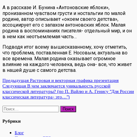
А в рассказе И. Бунина «Антоновские яблоки»,
пронизанном чувством грусти и ностальгии по малой
родине, автор описывает «окоем своего детства»,
ассоциирует его с запахом антоновских яблок. Малая
родина в воспоминаниях писателя- отдельный мир, и он
в нем как неотъемлемая часть…
Подводя итог всему вышесказанному, хочу отметить,
что проблема, поставленная Е. Носовым, актуальна во
все времена. Малая родина оказывает огромное
влияние на каждого человека, ведь она- все, что живет
в нашей душе с самого детства.
Предыдущая
Растровая и векторная графика презентация
Следующая
В чем заключается уникальность русской
классической литературы? (по П. Вайлю и А. Генису “Для России
классическая литература- это…”)
Найти:
Рубрики
Блог