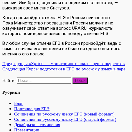
сессии. Или брать, оценивая по оценкам в аттестате», —
высказал свое мнение Снегуров.
Когда произойдет отмена ЕГЭ в России неизвестно
Пока Министерство просвещения России молчит и не
озвучивает свой ответ на вопрос URA.RU, журналисты
которого поинтересовались по поводу отмены ЕГЭ.
В любом случае отмена ЕГЭ в России произойдёт, ведь с
самого начала его введения не было ни одного внятного
мнения о его пользе.
Предыдущая
uXprice — мониторинг и анализ цен конкурентов
Следующая
Курсы подготовки к ЕГЭ по русскому языку в паре
Найти:
Рубрики
Блог
Полезное для ЕГЭ
Сочинения по русскому языку ЕГЭ (новый формат)
Сочинения по русскому языку ЕГЭ (старый формат)
Декабрьские сочинения
Презентации