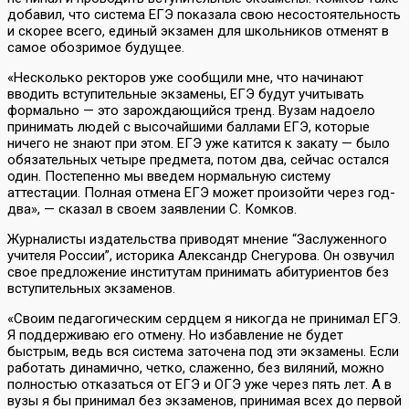
добавил, что система ЕГЭ показала свою несостоятельность
и скорее всего, единый экзамен для школьников отменят в
самое обозримое будущее.
«Несколько ректоров уже сообщили мне, что начинают
вводить вступительные экзамены, ЕГЭ будут учитывать
формально — это зарождающийся тренд. Вузам надоело
принимать людей с высочайшими баллами ЕГЭ, которые
ничего не знают при этом. ЕГЭ уже катится к закату — было
обязательных четыре предмета, потом два, сейчас остался
один. Постепенно мы введем нормальную систему
аттестации. Полная отмена ЕГЭ может произойти через год-
два», — сказал в своем заявлении С. Комков.
Журналисты издательства приводят мнение “Заслуженного
учителя России”, историка Александр Снегурова. Он озвучил
свое предложение институтам принимать абитуриентов без
вступительных экзаменов.
«Своим педагогическим сердцем я никогда не принимал ЕГЭ.
Я поддерживаю его отмену. Но избавление не будет
быстрым, ведь вся система заточена под эти экзамены. Если
работать динамично, четко, слаженно, без виляний, можно
полностью отказаться от ЕГЭ и ОГЭ уже через пять лет. А в
вузы я бы принимал без экзаменов, принимая всех до первой