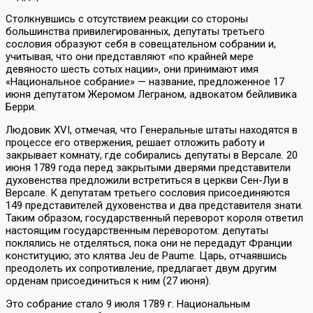
Столкнувшись с отсутствием реакции со стороны
большинства привилегированных, депутаты третьего
сословия образуют себя в совещательном собрании и,
учитывая, что они представляют «по крайней мере
девяносто шесть сотых нации», они принимают имя
«Национальное собрание» — название, предложенное 17
июня депутатом Жеромом Леграном, адвокатом бейливика
Берри.
Людовик XVI, отмечая, что Генеральные штаты находятся в
процессе его отвержения, решает отложить работу и
закрывает комнату, где собирались депутаты в Версале. 20
июня 1789 года перед закрытыми дверями представители
духовенства предложили встретиться в церкви Сен-Луи в
Версале. К депутатам третьего сословия присоединяются
149 представителей духовенства и два представителя знати.
Таким образом, государственный переворот короля ответил
настоящим государственным переворотом: депутаты
поклялись не отделяться, пока они не передадут Франции
конституцию; это клятва Jeu de Paume. Царь, отчаявшись
преодолеть их сопротивление, предлагает двум другим
орденам присоединиться к ним (27 июня).
Это собрание стало 9 июля 1789 г. Национальным