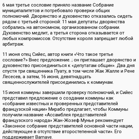
6 мая третье сословие приняло название Собрание
муниципалитетов и потребовало проверки общих
полномочий. Дворянство и духовенство отказались сидеть
рядом с третьей стороной: 11 мая депутаты дворянства
собрались на автономном, организованном собрании.
Духовенство медлит, а третья сторона отказывается от
любых компромиссов. Отсутствие короля запрещает любой
арбитраж.
11 июня отец Сийес, автор книги «Что такое третье
сословие?» Внес предложение. ; он приглашает дворянство и
духовенство присоединиться к «депутатам общин». Два дня
спустя три священника Пуату, в том числе Жак Жалле и Рене
Лесесев, а затем, 16 июня, девятнадцать
священнослужителей присоединились к коммунам.
15 июня коммуны завершили проверку полномочий, и Сийес
представил предложение о создании коммуны как
«собрание известных и проверенных представителей
французской нации» Мирабо предлагает, чтобы Коммуны
получили название «Ассамблея представителей
французского народа» Жан-Жозеф Мунье рекомендует
«Законное собрание представителей основной части нации,
действующее в отсутствие второстепенной части». Его
поддерживает Barnave.