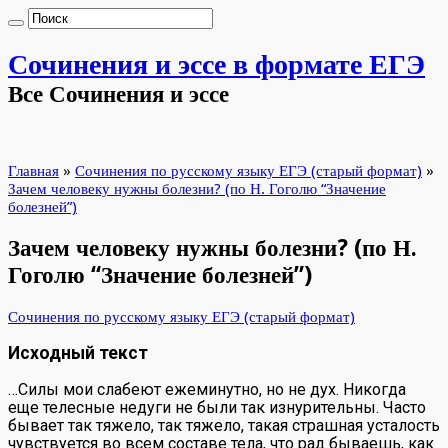
Сочинения и эссе в формате ЕГЭ
Все Сочинения и эссе
Главная
»
Сочинения по русскому языку ЕГЭ (старый формат)
»
Зачем человеку нужны болезни? (по Н. Гоголю “Значение
болезней”)
Зачем человеку нужны болезни? (по Н.
Гоголю “Значение болезней”)
Сочинения по русскому языку ЕГЭ (старый формат)
Исходный текст
…Силы мои слабеют ежеминутно, но не дух. Никогда
еще телесные недуги не были так изнурительны. Часто
бывает так тяжело, так тяжело, такая страшная усталость
чувствуется во всем составе тела, что рад бываешь, как