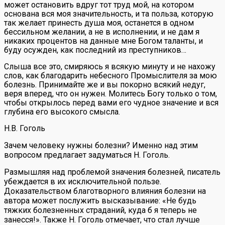
может остановить вдруг тот труд мой, на котором
основана вся моя значительность, и та польза, которую
так желает принесть душа моя, останется в одном
бессильном желании, а не в исполнении, и не дам я
никаких процентов на данные мне Богом таланты, и
буду осужден, как последний из преступников…
Слыша все это, смиряюсь я всякую минуту и не нахожу
слов, как благодарить небесного Промыслителя за мою
болезнь. Принимайте же и вы покорно всякий недуг,
веря вперед, что он нужен. Молитесь Богу только о том,
чтобы открылось перед вами его чудное значение и вся
глубина его высокого смысла.
Н.В. Гоголь
Зачем человеку нужны болезни? Именно над этим
вопросом предлагает задуматься Н. Гоголь.
Размышляя над проблемой значения болезней, писатель
убеждается в их исключительной пользе.
Доказательством благотворного влияния болезни на
автора может послужить высказывание: «Не будь
тяжких болезненных страданий, куда б я теперь не
занесся!». Также Н. Гоголь отмечает, что стал лучше