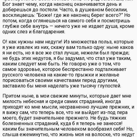
Бог знает чему, когда наконец оканчивается день и
доберешься до постели. Часто, в душевном бессилии,
восклицаешь: “Боже! где же наконец берег всего?” Но
потом, когда оглянешься на самого себя и посмотришь
глубже себе внутрь — ничего уже не издает душа, кроме
одних слез и благодарения.
О! как нужны нам недуги! Из множества польз, которые
я уже извлек из них, скажу вам только одну: ныне каков
я ни есть, но я все же стал лучше, нежели был прежде;
не будь этих недугов, я бы задумал, что стал уже таким,
каким следует мне быть. Не говорю уже о том, что
самое здоровье, которое беспрестанно подталкивает
русского человека на какие-то прыжки и желанье
порисоваться своими качествами перед другими,
заставило бы меня наделать уже тысячу глупостей.
Притом ныне, в мои свежие минуты, которые дает мне
милость небесная и среди самих страданий, иногда
приходят ко мне мысли, несравненно лучшие прежних, и
я вижу сам, что теперь все, что ни выйдет из-под пера
моего, будет значительнее прежнего. Не будь тяжких
болезненных страданий, куда б я теперь не занесся!
каким бы значительным человеком вообразил себя! Но,
слыша ежеминутно, что жизнь моя на волоске, что недуг