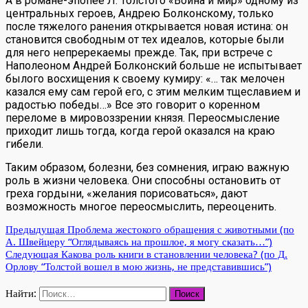
А в романе-эпопее Л. Толстого «Война и мир» одному из
центральных героев, Андрею Болконскому, только
после тяжелого ранения открывается новая истина: он
становится свободным от тех идеалов, которые были
для него непререкаемы прежде. Так, при встрече с
Наполеоном Андрей Болконский больше не испытывает
былого восхищения к своему кумиру: «… так мелочен
казался ему сам герой его, с этим мелким тщеславием и
радостью победы…» Все это говорит о коренном
переломе в мировоззрении князя. Переосмысление
приходит лишь тогда, когда герой оказался на краю
гибели.
Таким образом, болезни, без сомнения, играю важную
роль в жизни человека. Они способны остановить от
греха гордыни, «желания порисоваться», дают
возможность многое переосмыслить, переоценить.
Предыдущая
Проблема жестокого обращения с животными (по
А. Швейцеру “Оглядываясь на прошлое, я могу сказать…”)
Следующая
Какова роль книги в становлении человека? (по Д.
Орлову “Толстой вошел в мою жизнь, не представившись”)
Найти: