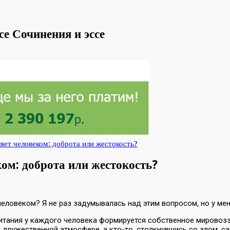
се Сочинения и эссе
яет человеком: доброта или жестокость?
ком: доброта или жестокость?
ловеком? Я не раз задумывалась над этим вопросом, но у меня
итания у каждого человека формируется собственное мировоззр
 дружественной атмосфере, а кто-то, столкнувшись со злом, с