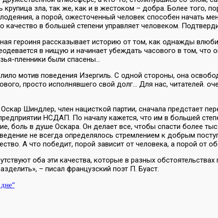
 крупица зла, так же, как и в жестоком – добра. Более того,
лодеяния, а порой, ожесточенный человек способен начать мен
но качество в большей степени управляет человеком. Подтвер
льная героиня рассказывает историю от том, как однажды влюб
ереодевается в нищую и начинает убеждать часового в том, что
рузья-пленники были спасены…
елило мотив поведения Изергиль. С одной стороны, она освоб
асового, просто исполнявшего свой долг… Для нас, читателей. о
Оскар Шиндлер, член нацисткой партии, сначала предстает пер
 предприятии НСДАП. По началу кажется, что им в большей сте
 боль в душе Оскара. Он делает все, чтобы спасти более тысячи
поведение не всегда определялось стремлением к добрым поступ
ество. А что победит, порой зависит от человека, а порой от о
сутствуют оба эти качества, которые в разных обстоятельствах 
зделить», – писал французский поэт П. Буаст.
 дне”