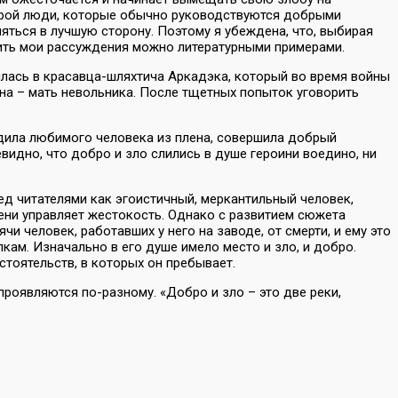
 порой люди, которые обычно руководствуются добрыми
яться в лучшую сторону. Поэтому я убеждена, что, выбирая
дить мои рассуждения можно литературными примерами.
илась в красавца-шляхтича Аркадэка, который во время войны
 она – мать невольника. После тщетных попыток уговорить
одила любимого человека из плена, совершила добрый
чевидно, что добро и зло слились в душе героини воедино, ни
ед читателями как эгоистичный, меркантильный человек,
пени управляет жестокость. Однако с развитием сюжета
 человек, работавших у него на заводе, от смерти, и ему это
кам. Изначально в его душе имело место и зло, и добро.
бстоятельств, в которых он пребывает.
проявляются по-разному. «Добро и зло – это две реки,