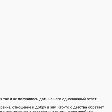
 так и не получилось дать на него однозначный ответ.
ение, отношение к добру и злу. Кто-то с детства обретает
ам ожесточается и начинает вымещать свою злобу на