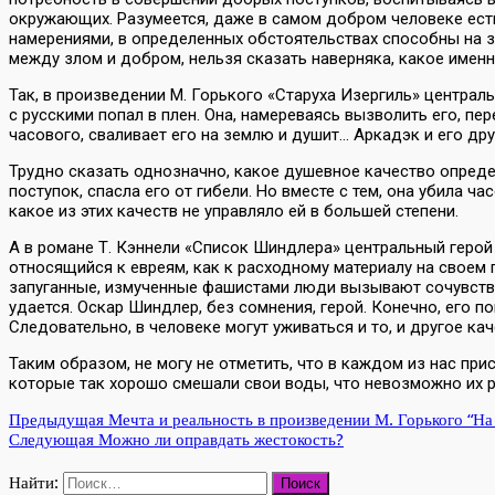
окружающих. Разумеется, даже в самом добром человеке есть
намерениями, в определенных обстоятельствах способны на з
между злом и добром, нельзя сказать наверняка, какое имен
Так, в произведении М. Горького «Старуха Изергиль» центра
с русскими попал в плен. Она, намереваясь вызволить его, п
часового, сваливает его на землю и душит… Аркадэк и его д
Трудно сказать однозначно, какое душевное качество опред
поступок, спасла его от гибели. Но вместе с тем, она убила ч
какое из этих качеств не управляло ей в большей степени.
А в романе Т. Кэннели «Список Шиндлера» центральный герой 
относящийся к евреям, как к расходному материалу на своем
запуганные, измученные фашистами люди вызывают сочувствие,
удается. Оскар Шиндлер, без сомнения, герой. Конечно, его 
Следовательно, в человеке могут уживаться и то, и другое кач
Таким образом, не могу не отметить, что в каждом из нас при
которые так хорошо смешали свои воды, что невозможно их ра
Предыдущая
Мечта и реальность в произведении М. Горького “На
Следующая
Можно ли оправдать жестокость?
Найти: