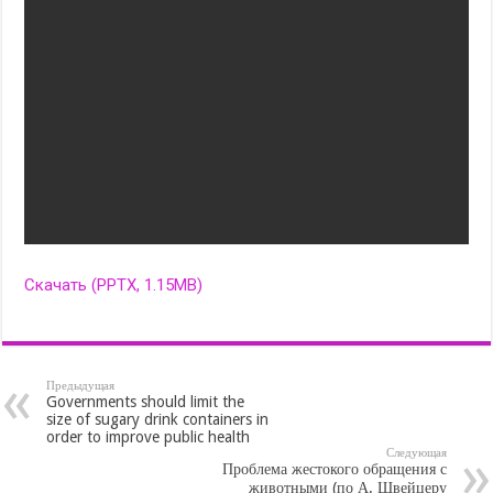
Скачать (PPTX, 1.15MB)
Предыдущая
Governments should limit the
size of sugary drink containers in
order to improve public health
Следующая
Проблема жестокого обращения с
животными (по А. Швейцеру